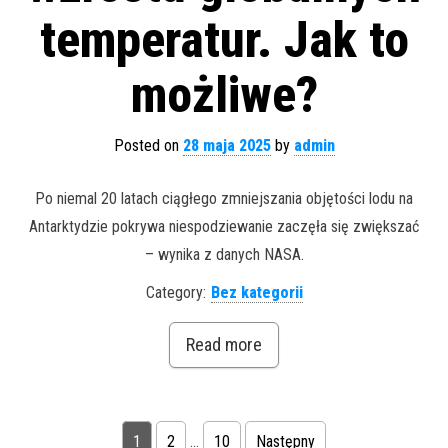
temperatur. Jak to
możliwe?
Posted on
28 maja 2025
by
admin
Po niemal 20 latach ciągłego zmniejszania objętości lodu na
Antarktydzie pokrywa niespodziewanie zaczęła się zwiększać
– wynika z danych NASA.
Category:
Bez kategorii
Read more
Nawigacja po wpisach
1
2
…
10
Następny