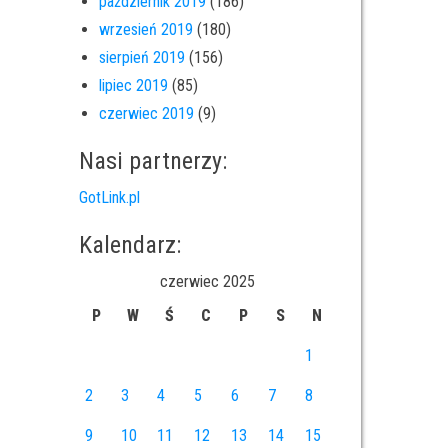
październik 2019
(186)
wrzesień 2019
(180)
sierpień 2019
(156)
lipiec 2019
(85)
czerwiec 2019
(9)
Nasi partnerzy:
GotLink.pl
Kalendarz:
czerwiec 2025
P
W
Ś
C
P
S
N
1
2
3
4
5
6
7
8
9
10
11
12
13
14
15