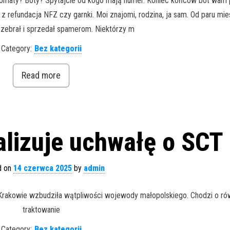
maty? Boty? Spytajcie od kogo mają numer. Koniec końców bot wam 
m z refundacja NFZ czy garnki. Moi znajomi, rodzina, ja sam. Od paru mi
zebrał i sprzedał spamerom. Niektórzy m
Category:
Bez kategorii
Read more
lizuje uchwałę o SCT
d on
14 czerwca 2025
by
admin
Krakowie wzbudziła wątpliwości wojewody małopolskiego. Chodzi o r
traktowanie
Category:
Bez kategorii