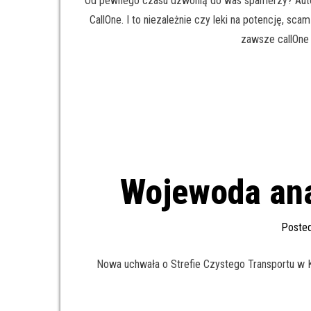
Od pewnego czasu dzwonią do was spamerzy? Auto
CallOne. I to niezależnie czy leki na potencję, sca
zawsze callOne 
Wojewoda ana
Poste
Nowa uchwała o Strefie Czystego Transportu w 