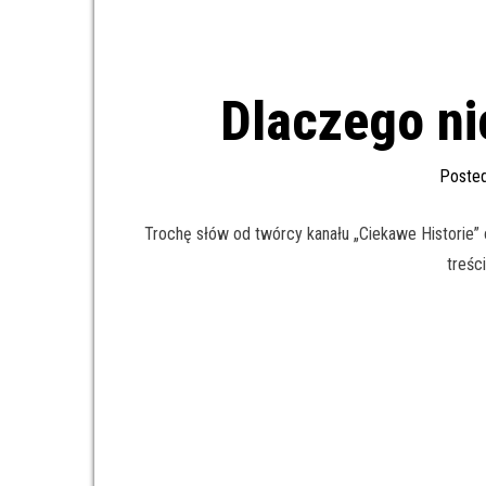
Dlaczego nic
Poste
Trochę słów od twórcy kanału „Ciekawe Historie” o
treśc