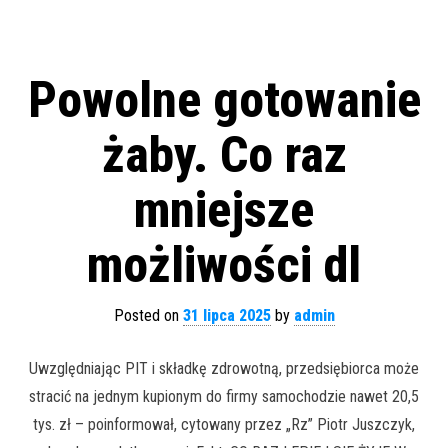
Powolne gotowanie
żaby. Co raz
mniejsze
możliwości dl
Posted on
31 lipca 2025
by
admin
Uwzględniając PIT i składkę zdrowotną, przedsiębiorca może
stracić na jednym kupionym do firmy samochodzie nawet 20,5
tys. zł – poinformował, cytowany przez „Rz” Piotr Juszczyk,